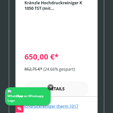
Kränzle Hochdruckreiniger K
1050 TST (mit
Schmutzkillerlanze)
650,00 €*
862,75 €*
(24.66% gespart)
×
DETAILS
Chat on Whatsapp
Rabatt
%