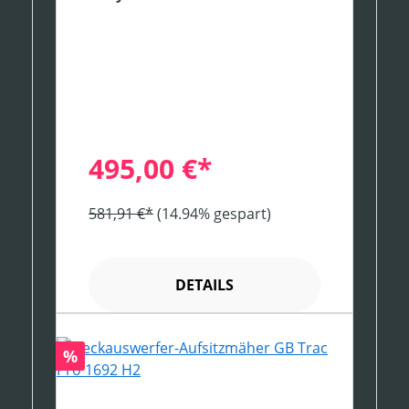
495,00 €*
581,91 €*
(14.94% gespart)
DETAILS
Rabatt
%