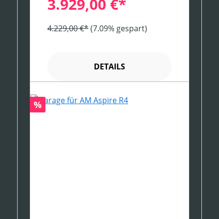
3.929,00 €*
4.229,00 €*
(7.09% gespart)
DETAILS
Rabatt
%