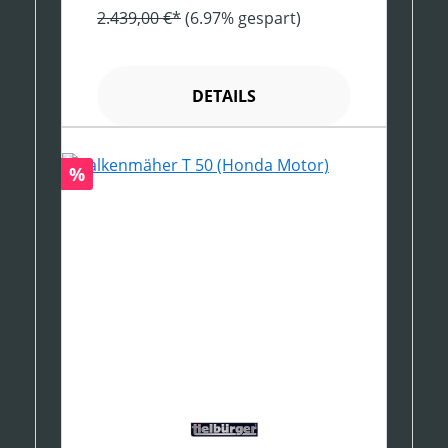
2.439,00 €*
(6.97% gespart)
DETAILS
Rabatt
%