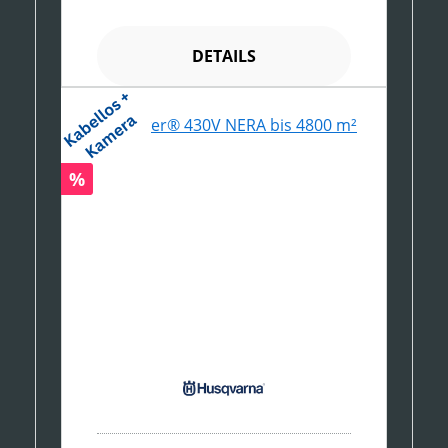
DETAILS
Rabatt
%