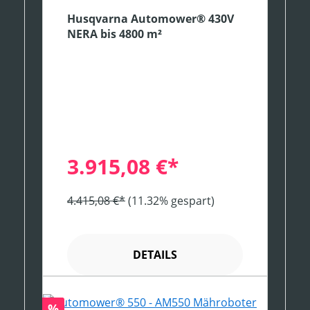
Husqvarna Automower® 430V
NERA bis 4800 m²
3.915,08 €*
4.415,08 €*
(11.32% gespart)
DETAILS
Rabatt
%