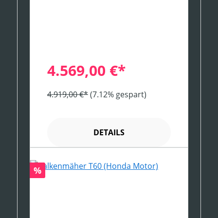
4.569,00 €*
4.919,00 €*
(7.12% gespart)
DETAILS
Rabatt
%