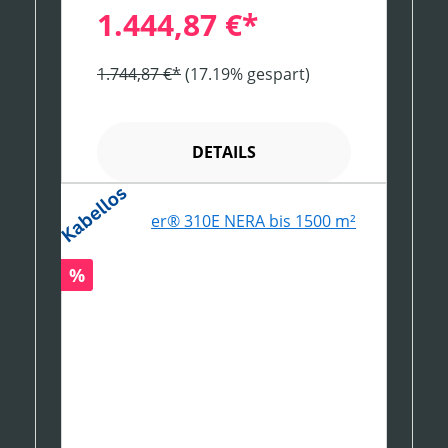
1.444,87 €*
1.744,87 €*
(17.19% gespart)
DETAILS
Rabatt
%