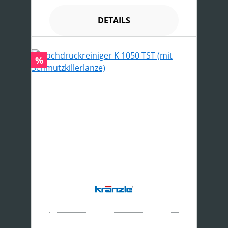
DETAILS
Rabatt
%