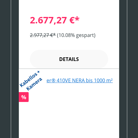
2.677,27 €*
2.977,27 €*
(10.08% gespart)
DETAILS
Rabatt
%