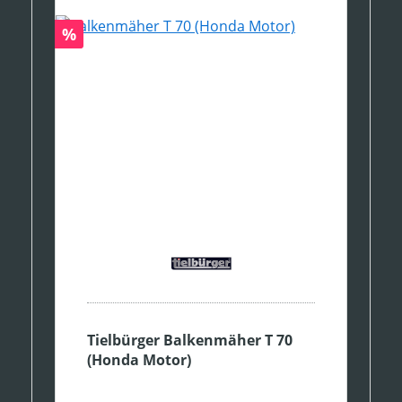
Rabatt
%
Tielbürger Balkenmäher T 70
(Honda Motor)