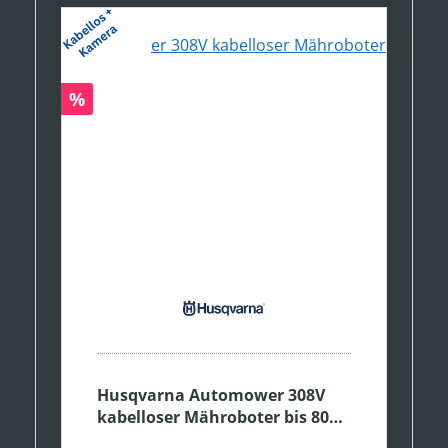
Produktgalerie überspringen
Rabatt
%
Husqvarna Automower 308V
kabelloser Mähroboter bis 800
m²