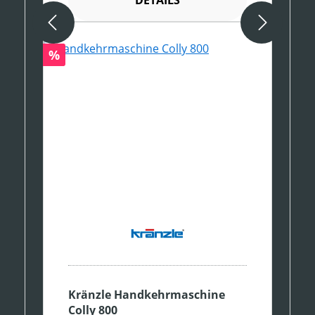
DETAILS
Rabatt
%
Kränzle Handkehrmaschine
Colly 800