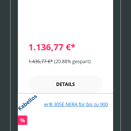
1.136,77 €*
1.436,77 €*
(20.88% gespart)
DETAILS
Rabatt
%