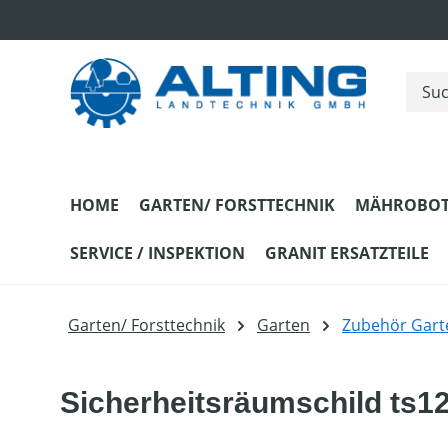
m Hauptinhalt springen
Zur Suche springen
Zur Hauptnavigation springen
HOME
GARTEN/ FORSTTECHNIK
MÄHROBOT
SERVICE / INSPEKTION
GRANIT ERSATZTEILE
Garten/ Forsttechnik
Garten
Zubehör Gart
Sicherheitsräumschild ts1