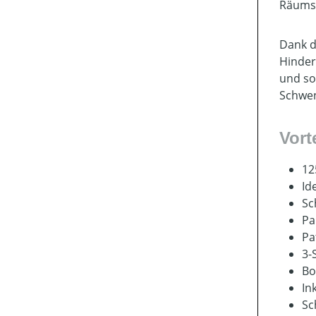
Räumsc
Dank d
Hinder
und so
Schwen
Vort
12
Id
Sc
Pa
Pa
3-
Bo
In
Sc