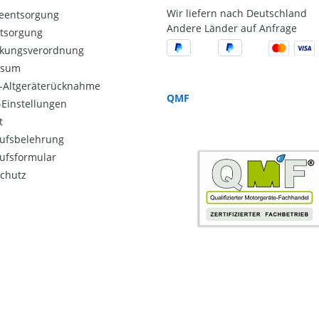
Wir liefern nach Deutschland
ieentsorgung
Andere Länder auf Anfrage
ntsorgung
kungsverordnung
ssum
o-Altgeräterücknahme
QMF
Einstellungen
t
ufsbelehrung
ufsformular
chutz