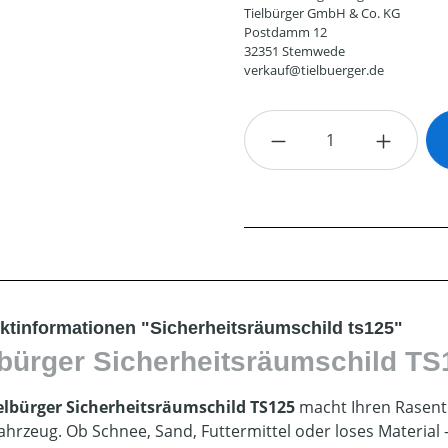
Tielbürger GmbH & Co. KG
Postdamm 12
32351 Stemwede
verkauf@tielbuerger.de
Produkt Anzahl: G
ktinformationen "Sicherheitsräumschild ts125"
lbürger Sicherheitsräumschild TS
elbürger Sicherheitsräumschild TS125
macht Ihren Rasent
hrzeug. Ob Schnee, Sand, Futtermittel oder loses Material –