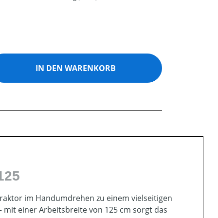
ib den gewünschten Wert ein oder benutz
IN DEN WARENKORB
125
raktor im Handumdrehen zu einem vielseitigen
 mit einer Arbeitsbreite von 125 cm sorgt das