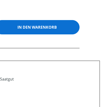
ib den gewünschten Wert ein oder benutz
IN DEN WARENKORB
 Saatgut