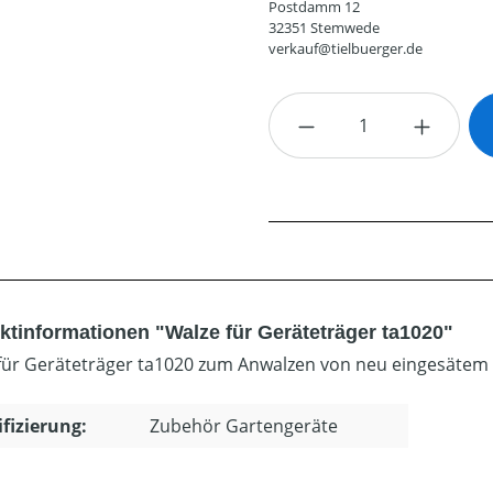
Postdamm 12
32351 Stemwede
verkauf@tielbuerger.de
Produkt Anzahl: G
ktinformationen "Walze für Geräteträger ta1020"
für Geräteträger ta1020 zum Anwalzen von neu eingesätem
ifizierung:
Zubehör Gartengeräte