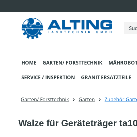
m Hauptinhalt springen
Zur Suche springen
Zur Hauptnavigation springen
HOME
GARTEN/ FORSTTECHNIK
MÄHROBOT
SERVICE / INSPEKTION
GRANIT ERSATZTEILE
Garten/ Forsttechnik
Garten
Zubehör Gart
Walze für Geräteträger ta1