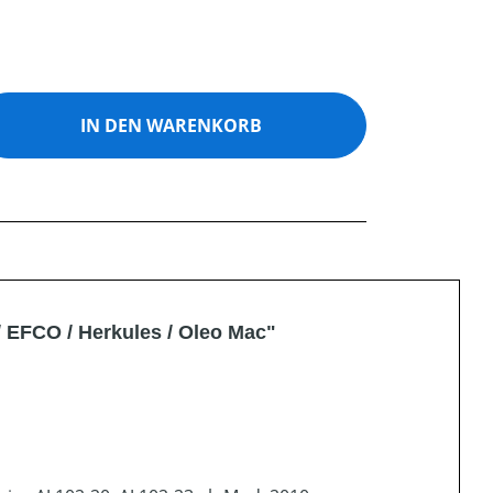
ib den gewünschten Wert ein oder benutz
IN DEN WARENKORB
/ EFCO / Herkules / Oleo Mac"