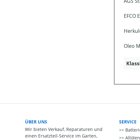
AGS Sta
EFCO E
Herkul
Oleo M
Klass
ÜBER UNS
SERVICE
Wir bieten Verkauf, Reparaturen und
Batter
einen Ersatzteil-Service im Garten,
Altöle