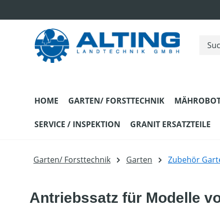
m Hauptinhalt springen
Zur Suche springen
Zur Hauptnavigation springen
HOME
GARTEN/ FORSTTECHNIK
MÄHROBOT
SERVICE / INSPEKTION
GRANIT ERSATZTEILE
Garten/ Forsttechnik
Garten
Zubehör Gart
Antriebssatz für Modelle v