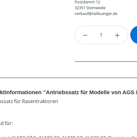
Postdamm 12
32351 Stemwede
verkauf@tielbuerger.de
Produkt Anzahl: G
ktinformationen "Antriebssatz für Modelle von AGS 
bssatz für Rasentraktoren
d für: