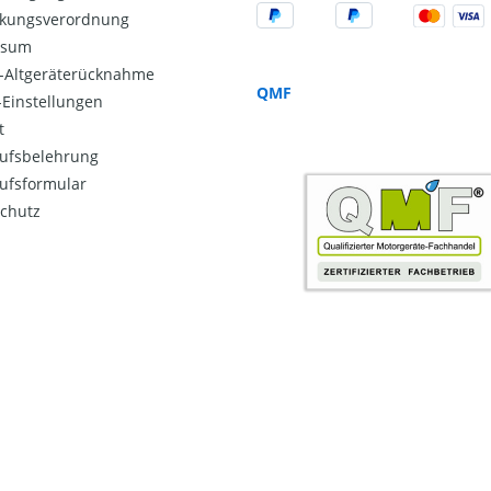
kungsverordnung
ssum
o-Altgeräterücknahme
QMF
Einstellungen
t
ufsbelehrung
ufsformular
chutz