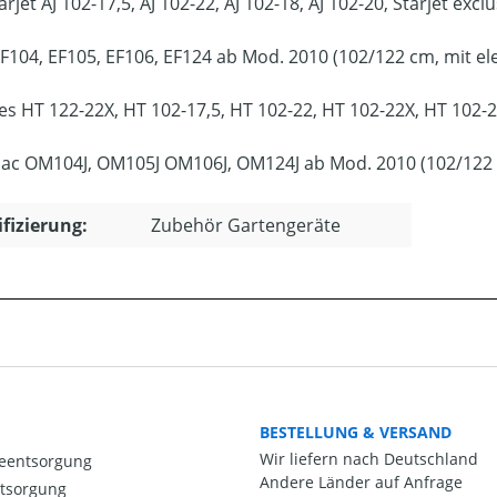
rjet AJ 102-17,5, AJ 102-22, AJ 102-18, AJ 102-20, Starjet exc
F104, EF105, EF106, EF124 ab Mod. 2010 (102/122 cm, mit 
es HT 122-22X, HT 102-17,5, HT 102-22, HT 102-22X, HT 102
ac OM104J, OM105J OM106J, OM124J ab Mod. 2010 (102/122
ifizierung:
Zubehör Gartengeräte
BESTELLUNG & VERSAND
Wir liefern nach Deutschland
ieentsorgung
Andere Länder auf Anfrage
ntsorgung