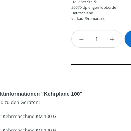
Hollener Str. 51
26670 Uplengen-Jübberde
Deutschland
verkauf@remarc.eu
Produkt Anzahl: G
ktinformationen "Kehrplane 100"
d zu den Geräten:
r Kehrmaschine KM 100 G
r Kehrmaschine KM 100 H