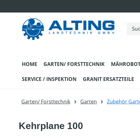
m Hauptinhalt springen
Zur Suche springen
Zur Hauptnavigation springen
HOME
GARTEN/ FORSTTECHNIK
MÄHROBOT
SERVICE / INSPEKTION
GRANIT ERSATZTEILE
Garten/ Forsttechnik
Garten
Zubehör Gart
Kehrplane 100