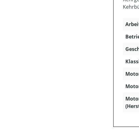
Kehrb
Arbei
Betri
Gesch
Klass
Motor
Motor
Moto
(Hers