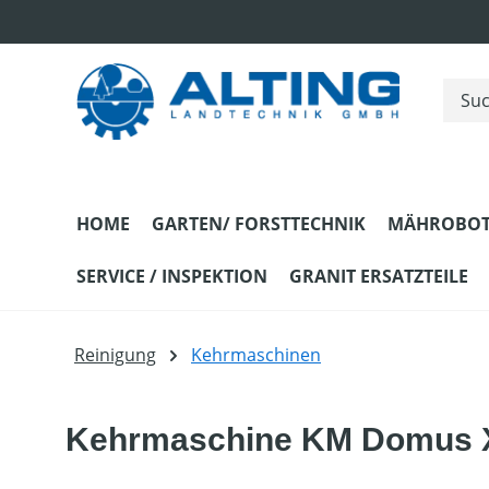
m Hauptinhalt springen
Zur Suche springen
Zur Hauptnavigation springen
HOME
GARTEN/ FORSTTECHNIK
MÄHROBOT
SERVICE / INSPEKTION
GRANIT ERSATZTEILE
Reinigung
Kehrmaschinen
Kehrmaschine KM Domus 