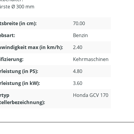
ürste Ø 300 mm
tsbreite (in cm):
70.00
ebsart:
Benzin
windigkeit max (in km/h):
2.40
ifizierung:
Kehrmaschinen
leistung (in PS):
4.80
leistung (in kW):
3.60
rtyp
Honda GCV 170
tellerbezeichnung):