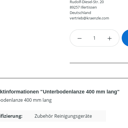
Rudolf-Diesel-Str. 20
89257 Illertissen
Deutschland
vertrieb@kraenzle.com
Produkt Anzahl: G
ktinformationen "Unterbodenlanze 400 mm lang"
odenlanze 400 mm lang
ifizierung:
Zubehör Reinigungsgeräte