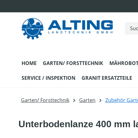
m Hauptinhalt springen
Zur Suche springen
Zur Hauptnavigation springen
HOME
GARTEN/ FORSTTECHNIK
MÄHROBOT
SERVICE / INSPEKTION
GRANIT ERSATZTEILE
Garten/ Forsttechnik
Garten
Zubehör Gart
Unterbodenlanze 400 mm l