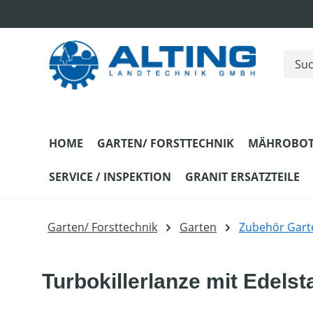
m Hauptinhalt springen
Zur Suche springen
Zur Hauptnavigation springen
HOME
GARTEN/ FORSTTECHNIK
MÄHROBOT
SERVICE / INSPEKTION
GRANIT ERSATZTEILE
Garten/ Forsttechnik
Garten
Zubehör Gart
Turbokillerlanze mit Edelst