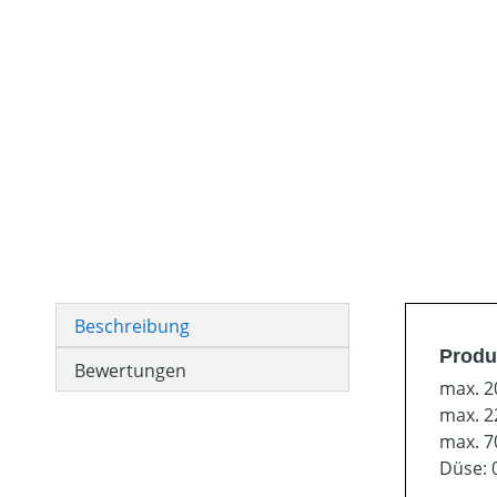
Beschreibung
Produ
Bewertungen
max. 2
max. 2
max. 7
Düse: 