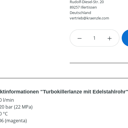
Rudolf-Diesel-Str. 20
89257 Illertissen
Deutschland
vertrieb@kraenzle.com
Produkt Anzahl: G
ktinformationen "Turbokillerlanze mit Edelstahlrohr
0 l/min
20 bar (22 MPa)
0 °C
06 (magenta)