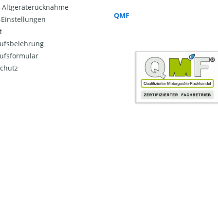
o-Altgeräterücknahme
QMF
Einstellungen
t
ufsbelehrung
ufsformular
chutz