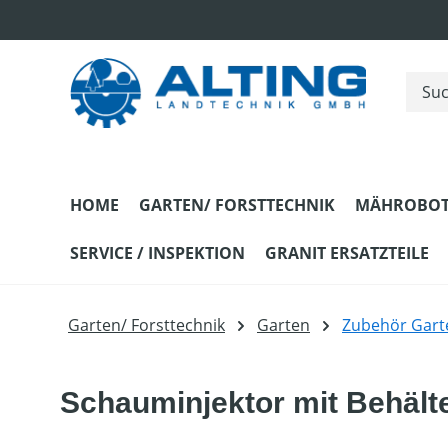
m Hauptinhalt springen
Zur Suche springen
Zur Hauptnavigation springen
HOME
GARTEN/ FORSTTECHNIK
MÄHROBOT
SERVICE / INSPEKTION
GRANIT ERSATZTEILE
Garten/ Forsttechnik
Garten
Zubehör Gart
Schauminjektor mit Behälte