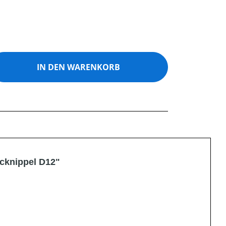
ib den gewünschten Wert ein oder benutz
IN DEN WARENKORB
ecknippel D12"