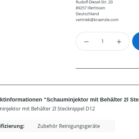
Rudolf-Diesel-Str. 20
89257 Illertissen
Deutschland
vertrieb@kraenzle.com
Produkt Anzahl: G
ktinformationen "Schauminjektor mit Behälter 2l St
injektor mit Behälter 2l Stecknippel D12
ifizierung:
Zubehör Reinigungsgeräte