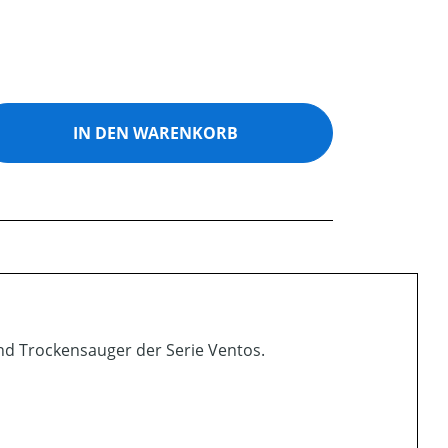
ib den gewünschten Wert ein oder benutz
IN DEN WARENKORB
nd Trockensauger der Serie Ventos.