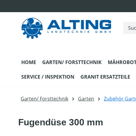
m Hauptinhalt springen
Zur Suche springen
Zur Hauptnavigation springen
HOME
GARTEN/ FORSTTECHNIK
MÄHROBOT
SERVICE / INSPEKTION
GRANIT ERSATZTEILE
Garten/ Forsttechnik
Garten
Zubehör Gart
Fugendüse 300 mm