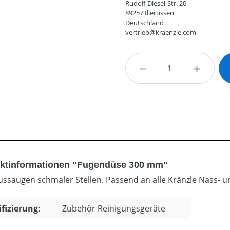
Rudolf-Diesel-Str. 20
89257 Illertissen
Deutschland
vertrieb@kraenzle.com
Produkt Anzahl: G
ktinformationen "Fugendüse 300 mm"
ssaugen schmaler Stellen. Passend an alle Kränzle Nass- u
ifizierung:
Zubehör Reinigungsgeräte