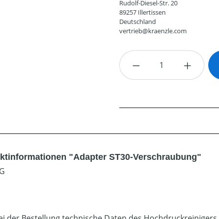
Rudolf-Diesel-Str. 20
89257 Illertissen
Deutschland
vertrieb@kraenzle.com
Produkt Anzahl: G
ktinformationen "Adapter ST30-Verschraubung"
AG
bei der Bestellung technische Daten des Hochdruckreinigers