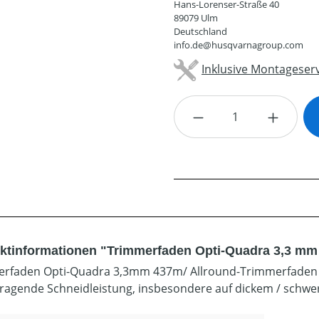
Hans-Lorenser-Straße 40
89079 Ulm
Deutschland
info.de@husqvarnagroup.com
Inklusive Montageserv
Produkt Anzahl: G
ktinformationen "Trimmerfaden Opti-Quadra 3,3 m
rfaden Opti-Quadra 3,3mm 437m/ Allround-Trimmerfaden mit
ragende Schneidleistung, insbesondere auf dickem / schwe