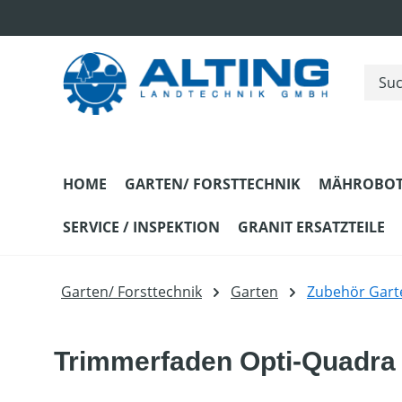
m Hauptinhalt springen
Zur Suche springen
Zur Hauptnavigation springen
HOME
GARTEN/ FORSTTECHNIK
MÄHROBOT
SERVICE / INSPEKTION
GRANIT ERSATZTEILE
Garten/ Forsttechnik
Garten
Zubehör Gart
Trimmerfaden Opti-Quadra