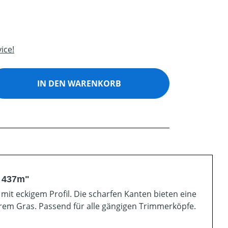
ice!
ib den gewünschten Wert ein oder benutz
IN DEN WARENKORB
m 437m"
 eckigem Profil. Die scharfen Kanten bieten eine
rem Gras. Passend für alle gängigen Trimmerköpfe.