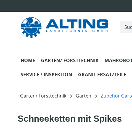
m Hauptinhalt springen
Zur Suche springen
Zur Hauptnavigation springen
HOME
GARTEN/ FORSTTECHNIK
MÄHROBOT
SERVICE / INSPEKTION
GRANIT ERSATZTEILE
Garten/ Forsttechnik
Garten
Zubehör Gart
Schneeketten mit Spikes