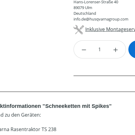
Hans-Lorenser-Straße 40
89079 Ulm
Deutschland
info.de@husqvarnagroup.com
Inklusive Montageserv
Produkt Anzahl: G
ktinformationen "Schneeketten mit Spikes"
d zu den Geräten:
rna Rasentraktor TS 238