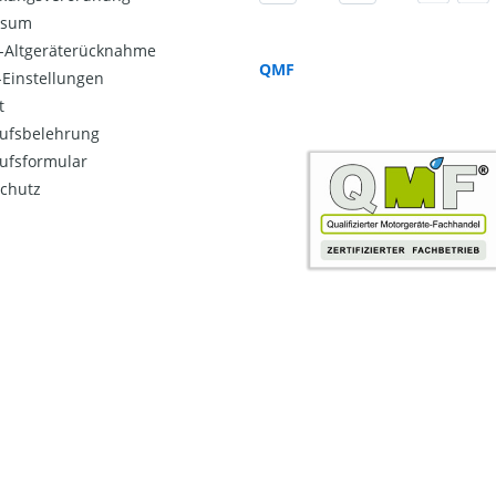
ssum
o-Altgeräterücknahme
QMF
Einstellungen
t
ufsbelehrung
ufsformular
chutz