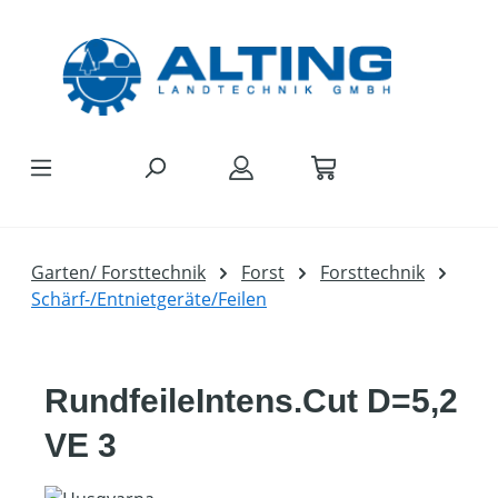
Zum Hauptinhalt springen
Garten/ Forsttechnik
Forst
Forsttechnik
Schärf-/Entnietgeräte/Feilen
RundfeileIntens.Cut D=5,2
VE 3