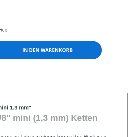
ice!
ib den gewünschten Wert ein oder benutz
IN DEN WARENKORB
mini 1.3 mm"
/8″ mini (1,3 mm) Ketten
nbegrenzer-Lehre in einem kompakten Werkzeug