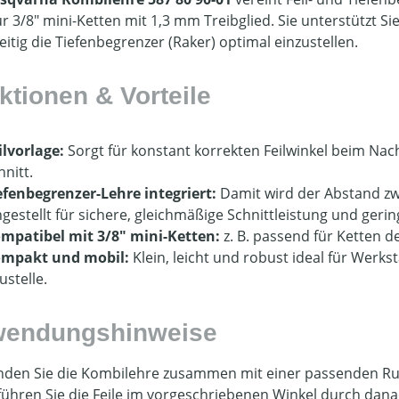
für 3/8″ mini-Ketten mit 1,3 mm Treibglied. Sie unterstützt 
eitig die Tiefenbegrenzer (Raker) optimal einzustellen.
ktionen & Vorteile
ilvorlage:
Sorgt für konstant korrekten Feilwinkel beim Nac
hnitt.
efenbegrenzer-Lehre integriert:
Damit wird der Abstand zw
ngestellt für sichere, gleichmäßige Schnittleistung und geri
mpatibel mit 3/8″ mini-Ketten:
z. B. passend für Ketten d
mpakt und mobil:
Klein, leicht und robust ideal für Werk
ustelle.
endungs­hinweise
den Sie die Kombilehre zusammen mit einer passenden Rund-
 führen Sie die Feile im vorgeschriebenen Winkel durch dan