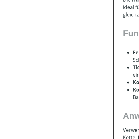
ideal 
gleichz
Fun
Fe
Sc
Ti
ei
Ko
Ko
Ba
Anw
Verwen
Kette,