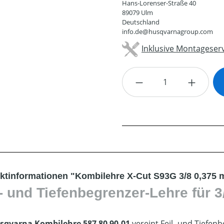
Hans-Lorenser-Straße 40
89079 Ulm
Deutschland
info.de@husqvarnagroup.com
Inklusive Montageserv
Produkt Anzahl: G
ktinformationen "Kombilehre X-Cut S93G 3/8 0,375 
l- und Tiefenbegrenzer-Lehre für 3
sqvarna Kombilehre 587 80 90-01
vereint Feil- und Tiefe