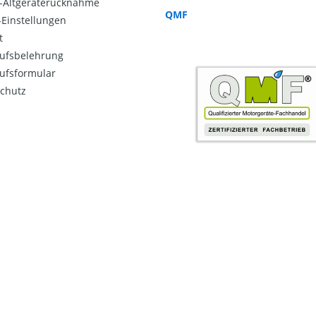
o-Altgeräterücknahme
QMF
Einstellungen
t
ufsbelehrung
ufsformular
chutz