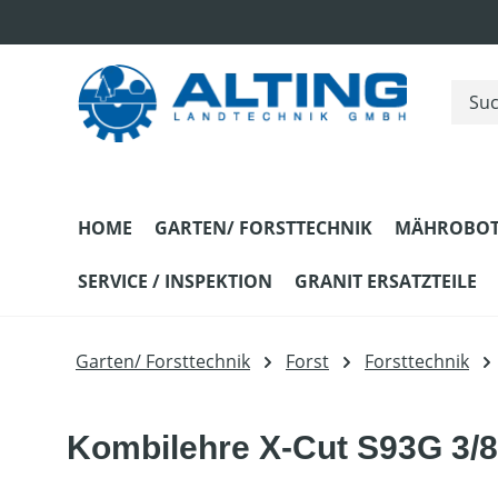
m Hauptinhalt springen
Zur Suche springen
Zur Hauptnavigation springen
HOME
GARTEN/ FORSTTECHNIK
MÄHROBOT
SERVICE / INSPEKTION
GRANIT ERSATZTEILE
Garten/ Forsttechnik
Forst
Forsttechnik
Kombilehre X-Cut S93G 3/8