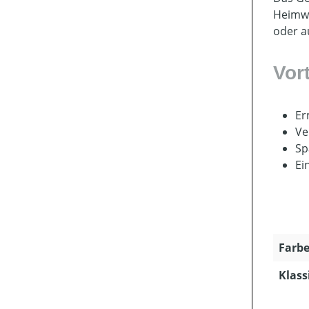
Heimwe
oder a
Vor
Er
Ve
Sp
Ei
Farbe
Klass