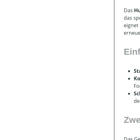
Das
Hu
das sp
eignet
erneue
Ein
St
Ko
Fo
Sc
de
Zwe
Das Ge