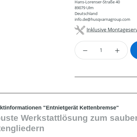
Hans-Lorenser-Straße 40
89079 Ulm
Deutschland
info.de@husqvarnagroup.com
Inklusive Montageserv
Produkt Anzahl: G
ktinformationen "Entnietgerät Kettenbremse"
uste Werkstattlösung zum sauber
tengliedern