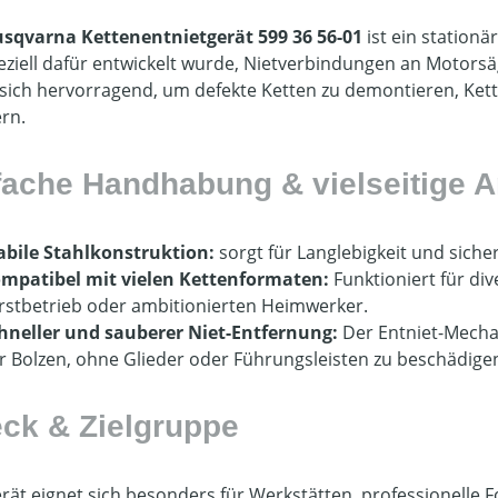
sqvarna Kettenentnietgerät 599 36 56-01
ist ein station
eziell dafür entwickelt wurde, Nietverbindungen an Motorsäg
 sich hervorragend, um defekte Ketten zu demontieren, Kett
rn.
fache Handhabung & vielseitige
abile Stahlkonstruktion:
sorgt für Langlebigkeit und sich
mpatibel mit vielen Kettenformaten:
Funktioniert für div
rstbetrieb oder ambitionierten Heimwerker.
hneller und sauberer Niet-Entfernung:
Der Entniet-Mecha
r Bolzen, ohne Glieder oder Führungsleisten zu beschädige
ck & Zielgruppe
rät eignet sich besonders für Werkstätten, professionelle 