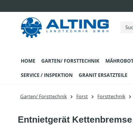
m Hauptinhalt springen
Zur Suche springen
Zur Hauptnavigation springen
HOME
GARTEN/ FORSTTECHNIK
MÄHROBOT
SERVICE / INSPEKTION
GRANIT ERSATZTEILE
Garten/ Forsttechnik
Forst
Forsttechnik
Entnietgerät Kettenbremse