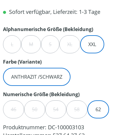
Sofort verfügbar, Lieferzeit: 1-3 Tage
auswählen
Alphanumerische Größe (Bekleidung)
L
M
S
XL
XXL
(DIESE OPTION IST ZURZEIT NICHT VERFÜGBAR.)
(DIESE OPTION IST ZURZEIT NICHT VERFÜGBAR.)
(DIESE OPTION IST ZURZEIT NICHT VERFÜG
(DIESE OPTION IST ZURZEIT NIC
auswählen
Farbe (Variante)
ANTHRAZIT /SCHWARZ
auswählen
Numerische Größe (Bekleidung)
46
50
54
58
62
(DIESE OPTION IST ZURZEIT NICHT VERFÜGBAR.)
(DIESE OPTION IST ZURZEIT NICHT VERFÜGBAR.)
(DIESE OPTION IST ZURZEIT NICHT VER
(DIESE OPTION IST ZURZEIT 
Produktnummer:
DC-100003103