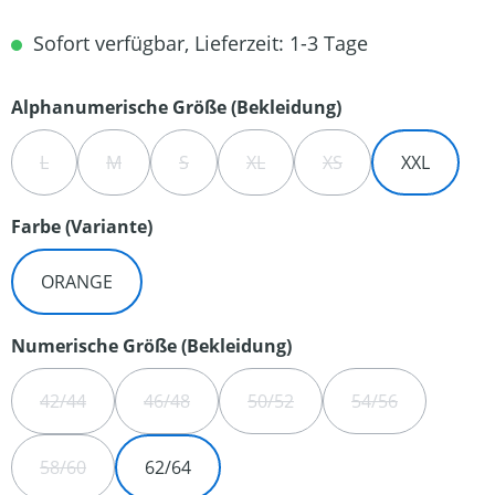
Sofort verfügbar, Lieferzeit: 1-3 Tage
auswählen
Alphanumerische Größe (Bekleidung)
L
M
S
XL
XS
XXL
(DIESE OPTION IST ZURZEIT NICHT VERFÜGBAR.)
(DIESE OPTION IST ZURZEIT NICHT VERFÜGBAR.)
(DIESE OPTION IST ZURZEIT NICHT VERFÜG
(DIESE OPTION IST ZURZEIT NIC
(DIESE OPTION IST ZU
auswählen
Farbe (Variante)
ORANGE
auswählen
Numerische Größe (Bekleidung)
42/44
46/48
50/52
54/56
(DIESE OPTION IST ZURZEIT NICHT VERFÜGBAR.)
(DIESE OPTION IST ZURZEIT NICHT VERFÜGBA
(DIESE OPTION IST ZURZEIT N
(DIESE OPTION 
58/60
62/64
(DIESE OPTION IST ZURZEIT NICHT VERFÜGBAR.)