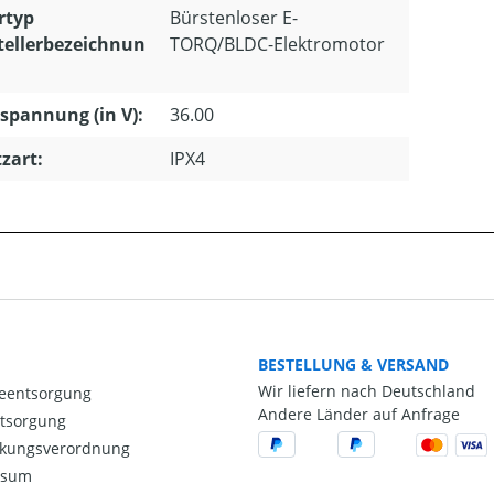
rtyp
Bürstenloser E-
tellerbezeichnun
TORQ/BLDC-Elektromotor
pannung (in V):
36.00
zart:
IPX4
BESTELLUNG & VERSAND
Wir liefern nach Deutschland
ieentsorgung
Andere Länder auf Anfrage
ntsorgung
kungsverordnung
ssum