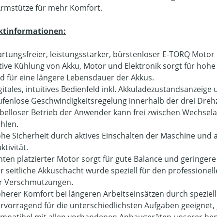
Armstütze für mehr Komfort.
ktinformationen:
rtungsfreier, leistungsstarker, bürstenloser E-TORQ Motor f
tive Kühlung von Akku, Motor und Elektronik sorgt für hoh
d für eine längere Lebensdauer der Akkus.
gitales, intuitives Bedienfeld inkl. Akkuladezustandsanzeige
ufenlose Geschwindigkeitsregelung innerhalb der drei Dreh
belloser Betrieb der Anwender kann frei zwischen Wechsel
hlen.
he Sicherheit durch aktives Einschalten der Maschine und 
ktivität.
nten platzierter Motor sorgt für gute Balance und geringe
r seitliche Akkuschacht wurde speziell für den professionell
r Verschmutzungen.
herer Komfort bei längeren Arbeitseinsätzen durch speziell
rvorragend für die unterschiedlichsten Aufgaben geeignet,
mpatibel mit allen vorhandenen Anbaugeräten unserer be