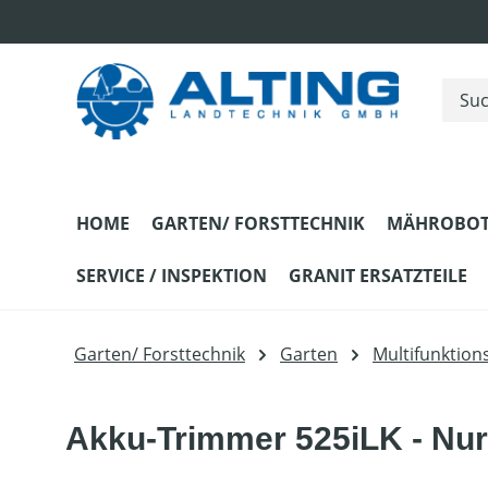
m Hauptinhalt springen
Zur Suche springen
Zur Hauptnavigation springen
HOME
GARTEN/ FORSTTECHNIK
MÄHROBOT
SERVICE / INSPEKTION
GRANIT ERSATZTEILE
Garten/ Forsttechnik
Garten
Multifunktio
Akku-Trimmer 525iLK - Nur