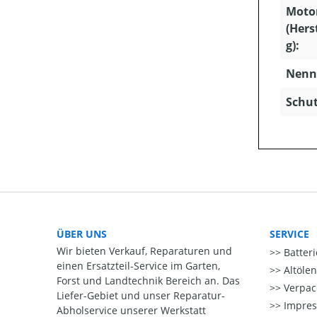
Moto
(Hers
g):
Nenns
Schut
ÜBER UNS
SERVICE
Wir bieten Verkauf, Reparaturen und
Batter
einen Ersatzteil-Service im Garten,
Altöle
Forst und Landtechnik Bereich an. Das
Verpac
Liefer-Gebiet und unser Reparatur-
Impre
Abholservice unserer Werkstatt