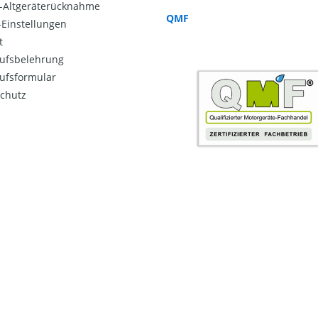
o-Altgeräterücknahme
QMF
Einstellungen
t
ufsbelehrung
ufsformular
chutz