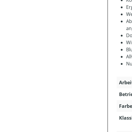
Er
We
Ab
an
Do
Wi
Bl
Al
Nu
Arbei
Betri
Farbe
Klass