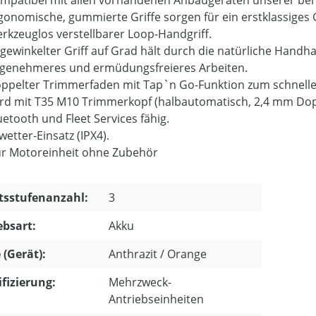
gonomische, gummierte Griffe sorgen für ein erstklassiges G
rkzeuglos verstellbarer Loop-Handgriff.
gewinkelter Griff auf Grad hält durch die natürliche Handha
genehmeres und ermüdungsfreieres Arbeiten.
ppelter Trimmerfaden mit Tap`n Go-Funktion zum schnelle
rd mit T35 M10 Trimmerkopf (halbautomatisch, 2,4 mm Dopp
uetooth und Fleet Services fähig.
lwetter-Einsatz (IPX4).
r Motoreinheit ohne Zubehör
tsstufenanzahl:
3
ebsart:
Akku
 (Gerät):
Anthrazit / Orange
ifizierung:
Mehrzweck-
Antriebseinheiten