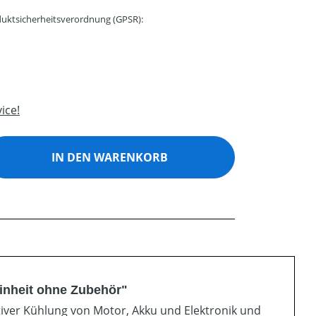
uktsicherheitsverordnung (GPSR):
ice!
ib den gewünschten Wert ein oder benutz
IN DEN WARENKORB
inheit ohne Zubehör"
tiver Kühlung von Motor, Akku und Elektronik und