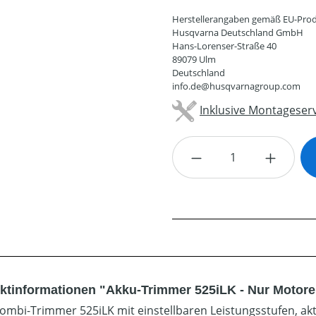
Herstellerangaben gemäß EU-Prod
Husqvarna Deutschland GmbH
Hans-Lorenser-Straße 40
89079 Ulm
Deutschland
info.de@husqvarnagroup.com
Inklusive Montageserv
Produkt Anzahl: G
ktinformationen "Akku-Trimmer 525iLK - Nur Motore
ombi-Trimmer 525iLK mit einstellbaren Leistungsstufen, ak