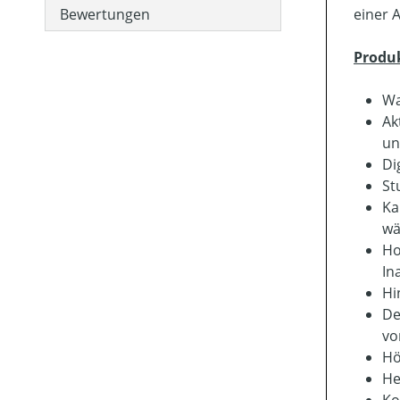
Bewertungen
einer 
Produ
Wa
Ak
un
Di
St
Ka
wä
Ho
Ina
Hi
De
vo
Hö
He
Ko