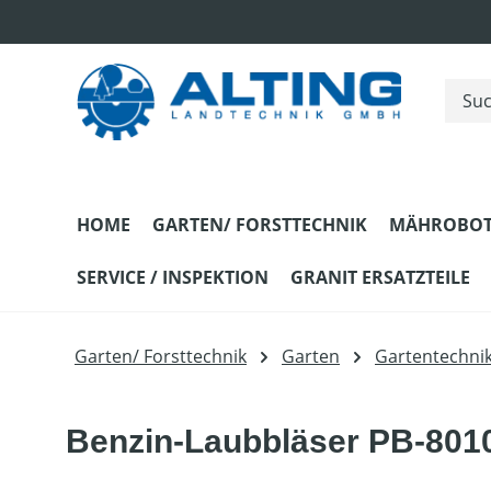
m Hauptinhalt springen
Zur Suche springen
Zur Hauptnavigation springen
HOME
GARTEN/ FORSTTECHNIK
MÄHROBOT
SERVICE / INSPEKTION
GRANIT ERSATZTEILE
Garten/ Forsttechnik
Garten
Gartentechni
Benzin-Laubbläser PB-801