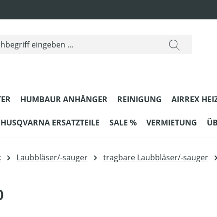
ER
HUMBAUR ANHÄNGER
REINIGUNG
AIRREX HEI
HUSQVARNA ERSATZTEILE
SALE %
VERMIETUNG
ÜB
k
Laubbläser/-sauger
tragbare Laubbläser/-sauger
0