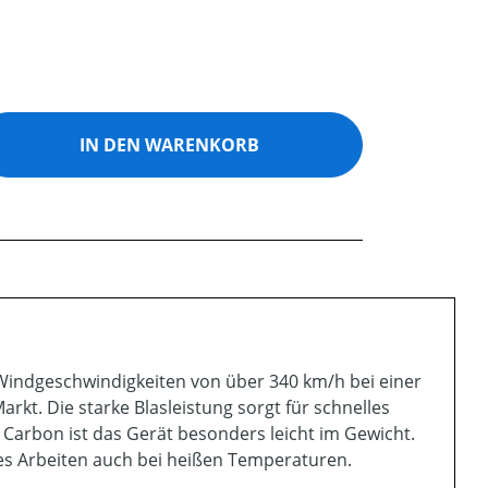
ib den gewünschten Wert ein oder benutz
IN DEN WARENKORB
 Windgeschwindigkeiten von über 340 km/h bei einer
rkt. Die starke Blasleistung sorgt für schnelles
 Carbon ist das Gerät besonders leicht im Gewicht.
s Arbeiten auch bei heißen Temperaturen.