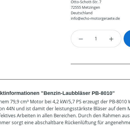
Otto-Schott-Str. 7
72555 Metzingen
Deutschland
info@echo-motorgeraete.de
Produkt Anzahl: G
ktinformationen "Benzin-Laubbläser PB-8010"
inem 79,9 cm³ Motor bei 4,2 kW/5,7 PS erzeugt der PB-8010
von 44N und ist damit der leistungsstärkste Bläser auf dem Ma
fektives Arbeiten in allen Bereichen. Durch den Rahmen aus
mer sorgt eine abschaltbare Rückenlüftung für angenehme