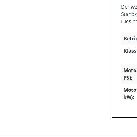
Der we
Standz
Dies b
Betri
Klass
Motor
PS):
Motor
kW):